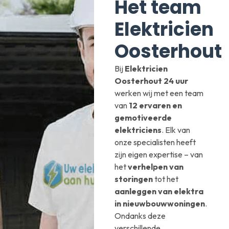
Het team
Elektricien
Oosterhout
Bij
Elektricien
Oosterhout 24 uur
werken wij met een team
van
12 ervaren en
gemotiveerde
elektriciens
. Elk van
onze specialisten heeft
zijn eigen expertise – van
het
verhelpen van
storingen
tot het
aanleggen van elektra
in nieuwbouwwoningen
.
Ondanks deze
verschillende