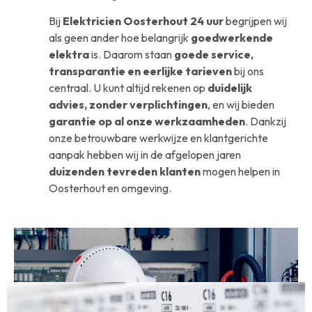
Bij
Elektricien Oosterhout 24 uur
begrijpen wij
als geen ander hoe belangrijk
goedwerkende
elektra
is. Daarom staan
goede service,
transparantie en eerlijke tarieven
bij ons
centraal. U kunt altijd rekenen op
duidelijk
advies, zonder verplichtingen
, en wij bieden
garantie op al onze werkzaamheden
. Dankzij
onze betrouwbare werkwijze en klantgerichte
aanpak hebben wij in de afgelopen jaren
duizenden tevreden klanten
mogen helpen in
Oosterhout en omgeving.