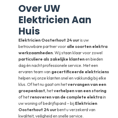
Over UW
Elektricien Aan
Huis
Elektricien Oosterhout 24 uur
is uw
betrouwbare partner voor
alle soorten elektra
werkzaamheden
. Wij staan klaar voor zowel
particuliere als zakelijke klanten
en bieden
dag én nacht professionele service. Met een
ervaren team van
gecertificeerde elektriciens
helpen wij onze klanten snel en vakkundig bij elke
klus. Of het nu gaat om het
vervangen van een
groepenkast
, het
verhelpen van een storing
of het
renoveren van de complete elektra
in
uw woning of bedrijfspand – bij
Elektricien
Oosterhout 24 uur
bent u verzekerd van
kwaliteit, veiligheid en snelle service.